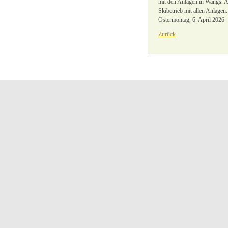
mit den Anlagen in Wangs. 
Skibetrieb mit allen Anlagen
Ostermontag, 6. April 2026
Zurück