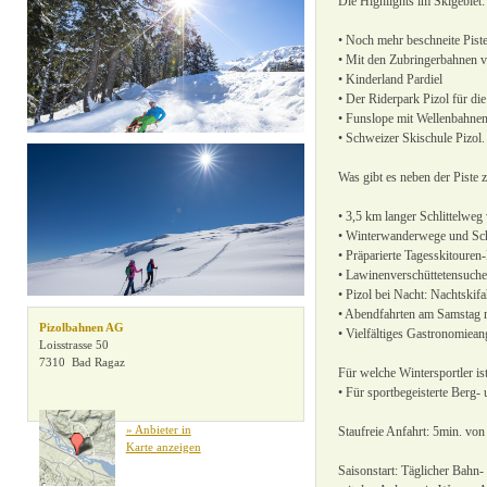
Die Highlights im Skigebiet:
» Alle Filter zurücksetzen
• Noch mehr beschneite Pis
• Mit den Zubringerbahnen v
• Kinderland Pardiel
• Der Riderpark Pizol für die
• Funslope mit Wellenbahnen
• Schweizer Skischule Pizol.
Was gibt es neben der Piste 
• 3,5 km langer Schlittelwe
• Winterwanderwege und Sc
• Präparierte Tagesskitouren-
• Lawinenverschüttetensuche
• Pizol bei Nacht: Nachtskif
• Abendfahrten am Samstag 
Pizolbahnen AG
• Vielfältiges Gastronomiean
Loisstrasse 50
7310 Bad Ragaz
Für welche Wintersportler ist
• Für sportbegeisterte Berg-
» Anbieter in
Staufreie Anfahrt: 5min. von
Karte anzeigen
Saisonstart: Täglicher Bahn