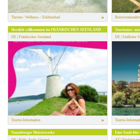
»
Therme / Wellness- / Erlebnisbad
Reiseveranstalter
Herzlich willkommen im FRÄNKISCHEN SEENLAND
Tourismus- un
DE | Fränkisches Seenland
DE | Südlicher 
»
Tourist-Information
Tourist-Informat
Naumburger Meisterwerke
Eine Stadt lebt
DE | Halle, Saale, Unstrut
AT | Niederöster