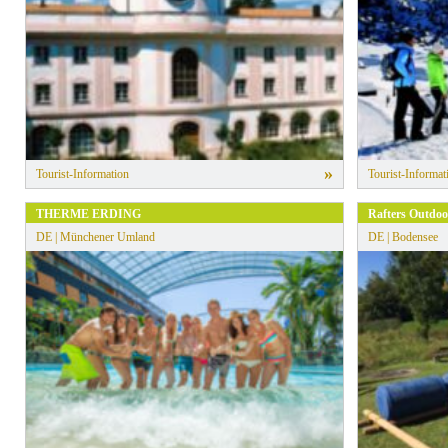
» Alle Filter zurücksetzen
»
Tourist-Information
Tourist-Informat
THERME ERDING
Rafters Outdoo
DE | Münchener Umland
DE | Bodensee