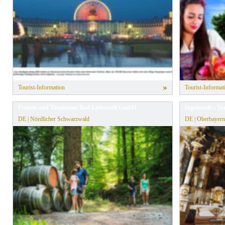
» Alle Filter zurücksetzen
»
Tourist-Information
Tourist-Informat
Freizeit und Tourismus Bad Liebenzell GmbH
Ingolstadt – In
DE | Nördlicher Schwarzwald
DE | Oberbayern