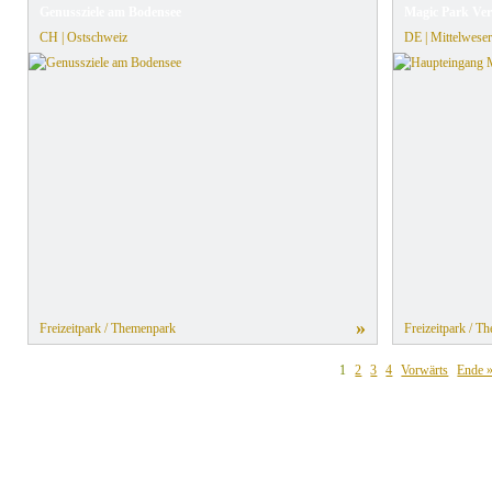
Genussziele am Bodensee
Magic Park Verd
CH | Ostschweiz
DE | Mittelweser
»
Freizeitpark / Themenpark
Freizeitpark / T
1
2
3
4
Vorwärts
Ende 