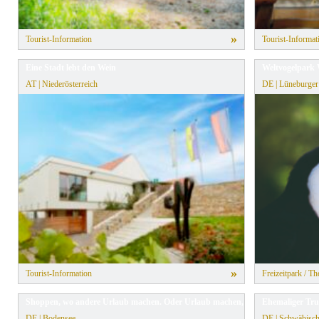
»
Tourist-Information
Tourist-Informat
Eine Stadt lebt den Wein
Weltvogelpark W
AT | Niederösterreich
DE | Lüneburger
»
Tourist-Information
Freizeitpark / T
Shoppen, wo andere Urlaub machen. Oder Urlaub machen, wo andere shoppen
Ehemaliger Tr
DE | Bodensee
DE | Schwäbisch