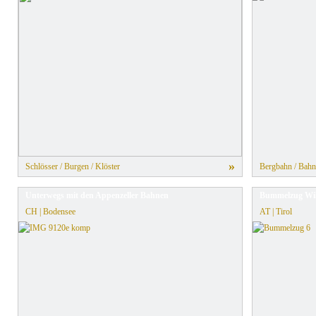
»
Schlösser / Burgen / Klöster
Bergbahn / Bahn
Unterwegs mit den Appenzeller Bahnen
Bummelzug Wil
CH | Bodensee
AT | Tirol