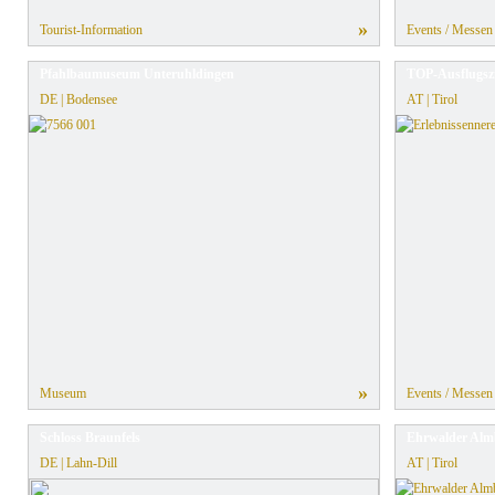
»
Tourist-Information
Events / Messen
Pfahlbaumuseum Unteruhldingen
TOP-Ausflugszie
DE | Bodensee
AT | Tirol
»
Museum
Events / Messen
Schloss Braunfels
Ehrwalder Al
DE | Lahn-Dill
AT | Tirol