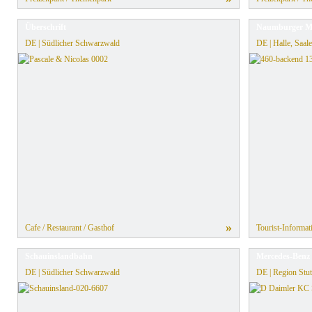
Überschrift
Naumburger Me
DE | Südlicher Schwarzwald
DE | Halle, Saale
»
Cafe / Restaurant / Gasthof
Tourist-Informat
Schauinslandbahn
Mercedes-Benz 
DE | Südlicher Schwarzwald
DE | Region Stut