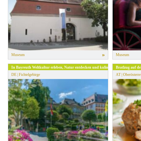
» Alle Filter zurücksetzen
»
Museum
Museum
In Bayreuth Weltkultur erleben, Natur entdecken und kulinarisch genießen!
Bratlzug auf d
DE | Fichtelgebirge
AT | Oberösterre