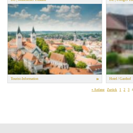
»
Tourist-Information
Hotel / Gasthof
« Anfang
Zurück
1
2
3