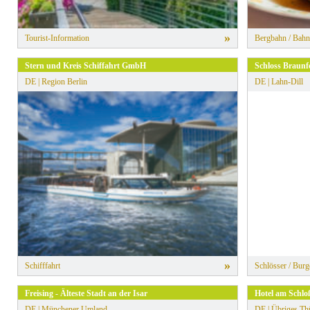
»
Tourist-Information
Bergbahn / Bahn
Stern und Kreis Schiffahrt GmbH
Schloss Braunf
DE | Region Berlin
DE | Lahn-Dill
»
Schifffahrt
Schlösser / Burg
Freising - Älteste Stadt an der Isar
Hotel am Schlo
DE | Münchener Umland
DE | Übriges Th