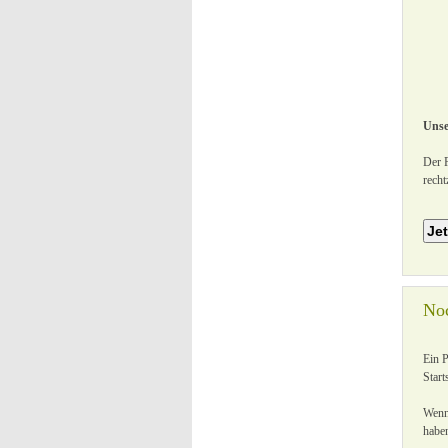
Unse
Der P
recht
Noc
Ein 
Start
Wenn 
habe