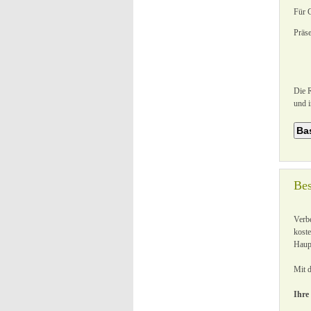
Für 
Präse
Die R
und i
Bes
Verbe
koste
Haup
Mit 
Ihre